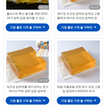
비디오
비디오
플라스틱 특사 봉지를 위한 4253-
패키징 속건성 접착제 점착성 고형
34-3 압력 감응 분리할 수 있는 접
물에게 패키징 속건성 접착제 점착
착제를 노랗게 하세요
성 고형물 라벨을 붙이기
가장 좋은 가격 을 구하라
가장 좋은 가격 을 구하라
비디오
속건성 접착제를 패키징하는 문구
매일 라벨링을 위한 방수 포장 고융
테이프 PSA 압력 감응 접착제
점 접착제 CAS4253-34-3
가장 좋은 가격 을 구하라
가장 좋은 가격 을 구하라