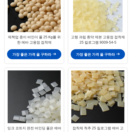
제책업 종이 바인더 풀 25 Kg를 위
고형 과립 환약 제본 고융점 접착제
한 에바 고융점 접착제
25 킬로그램 9009-54-5
가장 좋은 가격 을 구하라
가장 좋은 가격 을 구하라
잉크 코트지 완전 바인딩 풀은 에바
접착제 척추 25 킬로그램 에바 고