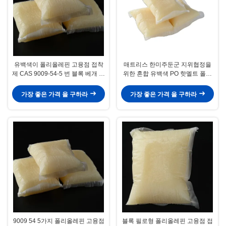
유백색이 폴리올레핀 고융점 접착
매트리스 한미주둔군 지위협정을
제 CAS 9009-54-5 번 블록 베개 모
위한 혼합 유백색 PO 핫멜트 폴리
양
올레핀 속건성 접착제
가장 좋은 가격 을 구하라
가장 좋은 가격 을 구하라
9009 54 5가지 폴리올레핀 고융점
블록 필로형 폴리올레핀 고융점 접