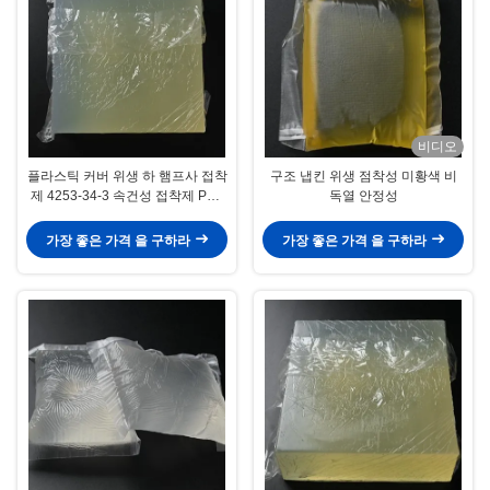
비디오
플라스틱 커버 위생 하 햄프사 접착
구조 냅킨 위생 점착성 미황색 비
제 4253-34-3 속건성 접착제 PSA
독열 안정성
접착제
가장 좋은 가격 을 구하라
가장 좋은 가격 을 구하라