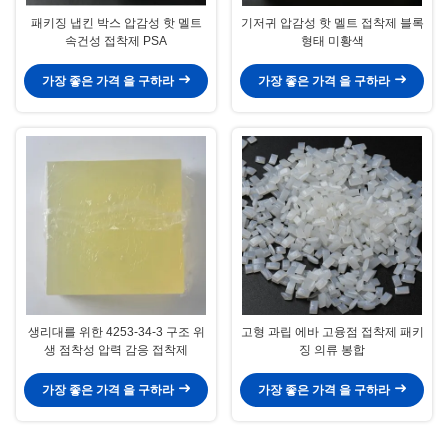
패키징 냅킨 박스 압감성 핫 멜트
기저귀 압감성 핫 멜트 접착제 블록
속건성 접착제 PSA
형태 미황색
가장 좋은 가격 을 구하라
가장 좋은 가격 을 구하라
생리대를 위한 4253-34-3 구조 위
고형 과립 에바 고융점 접착제 패키
생 점착성 압력 감응 접착제
징 의류 봉합
가장 좋은 가격 을 구하라
가장 좋은 가격 을 구하라