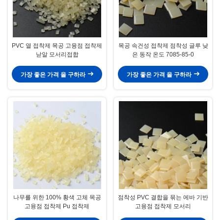
PVC 열 접착제 목공 고융점 접착제
목공 속건성 접착제 점착성 글루 낮
낟알 모서리접합
은 동작 온도 7085-85-0
가장 좋은 가격 을 구하라
가장 좋은 가격 을 구하라
나무를 위한 100% 황색 고체 목공
점착성 PVC 결합을 묶는 에바 기반
고융점 접착제 Pu 접착제
고융점 접착제 모서리