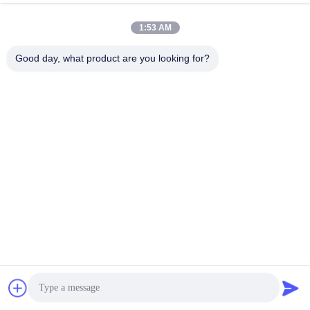
1:53 AM
저온 의학 고융점 접착제 압력 감응
압력 감응 고융점 접착제 산화 아연
아교 블록
의료용 점착제 접착제
Good day, what product are you looking for?
가장 좋은 가격 을 구하라
가장 좋은 가격 을 구하라
어떤 화도 의학 고융점 접착제 제거
테이프 압력 감응 점착성 글루를 위
가능 압력 감응 접착제를 거피하지
한 산화 아연 고융점 접착제
않습니다
가장 좋은 가격 을 구하라
가장 좋은 가격 을 구하라