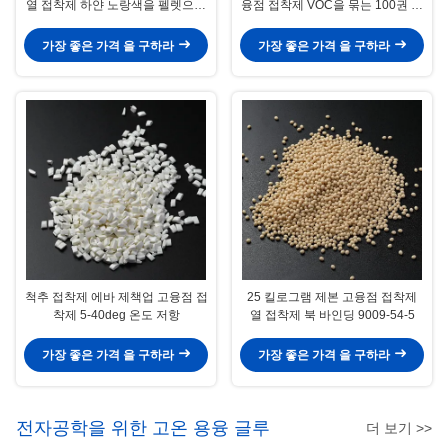
열 접착제 하얀 노랑색을 펠렛으로
융점 접착제 VOC을 묶는 100권 단
만듭니다
단한 책
가장 좋은 가격 을 구하라
가장 좋은 가격 을 구하라
척추 접착제 에바 제책업 고융점 접
25 킬로그램 제본 고융점 접착제
착제 5-40deg 온도 저항
열 접착제 북 바인딩 9009-54-5
가장 좋은 가격 을 구하라
가장 좋은 가격 을 구하라
전자공학을 위한 고온 용융 글루
더 보기 >>