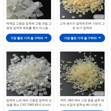
비디오
제책업 고융점 접착제 고형 과립 고
고속 패키지 접착제 EVA 기반의 고
융점 접착제 에바를 묶어 비스듬히
온 녹기 접착제
나아가세요
가장 좋은 가격 을 구하라
가장 좋은 가격 을 구하라
비디오
접착제 노란 에바 고융점 접착제 산
PVC ABS 에바 고온 용융 글루 에
업을 묶는 CAS 7085-85-0 모서리
바는 뜨겁게 점착성 베니어판 모서
리접합을 녹입니다