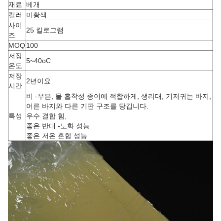
재료
베개
컬러
미황색
사이
25 킬로그램
즈
MOQ
100
저장
5~40oC
온도
저장
2년이요
시간
비 -우븐, 물 흡착성 종이에 적합하게, 생리대, 기저귀는 바지,
어른 바지와 다른 기판 구조를 당깁니다.
특성
우수 결합 힘,
좋은 반대 -노화 성능.
좋은 저온 혼합 성능