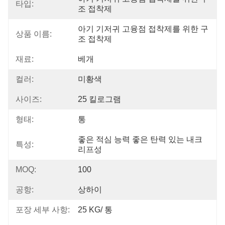
타입:
조 접착제
아기 기저귀 고융점 접착제를 위한 구
상품 이름:
조 접착제
재료:
베개
컬러:
미황색
사이즈:
25 킬로그램
형태:
통
좋은 적심 능력 좋은 탄력 있는 내크
특성:
리프성
MOQ:
100
공항:
상하이
포장 세부 사항:
25 KG/ 통