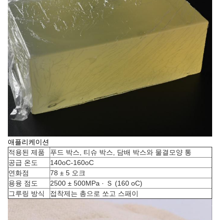
애플리케이션
적용된 제품
푸드 박스, 티슈 박스, 담배 박스와 물결모양 통
공급 온도
140oC-160oC
연화점
78 ± 5 오크
용융 점도
2500 ± 500MPa · Ｓ (160 oC)
그루링 방식
접착제는 총으로 쏘고 스패이