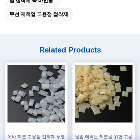
열 접착제 북 바인딩
무선 제책업 고융점 접착제
Related Products
에바 제본 고융점 접착제 투명
낟알 에바는 제본을 위한 고융