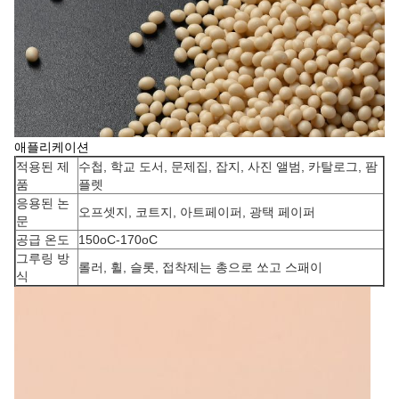
애플리케이션
적용된 제
수첩, 학교 도서, 문제집, 잡지, 사진 앨범, 카탈로그, 팜
품
플렛
응용된 논
오프셋지, 코트지, 아트페이퍼, 광택 페이퍼
문
공급 온도
150oC-170oC
그루링 방
롤러, 휠, 슬롯, 접착제는 총으로 쏘고 스패이
식