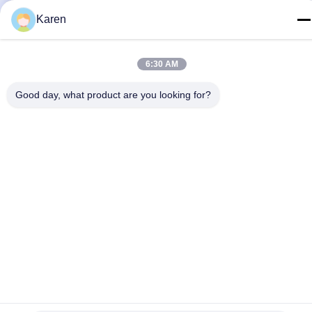
한 백색 과립 환약
점 접착제 에바 속건성 접착제
Karen
접착제에 기초로 했습니다
가장 좋은 가격 을 구
가장 좋은 가격 을 구
하라
하라
6:30 AM
Good day, what product are you looking for?
소셜 미디어
빠른 연락
전화
+86-18912490312