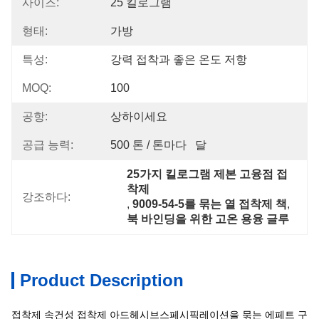
사이즈:
25 킬로그램
형태:
가방
특성:
강력 접착과 좋은 온도 저항
MOQ:
100
공항:
상하이세요
공급 능력:
500 톤 / 톤마다   달
25가지 킬로그램 제본 고융점 접
착제
강조하다:
, 
9009-54-5를 묶는 열 접착제 책
, 
북 바인딩을 위한 고온 용융 글루
Product Description
접착제 속건성 접착제 아드헤시브스페시픽레이션을 묶는 에페트 구