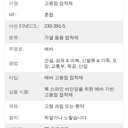
이명:
고융점 접착제
MF:
혼합
어떤 EINECS.:
230-391-5
분류:
가열 용융 접착제
주원료:
에바
건설, 섬유 & 의복, 신발류 & 가죽, 포
용법:
장, 교통부, 목공, 산업
타입:
에바 고융점 접착제
북 스파인 바인딩을 위한 에바 기반 
상품 이름:
고융점 접착제
재료:
고형 과립 또는 환약
컬러:
하얗거나 노랗습니다