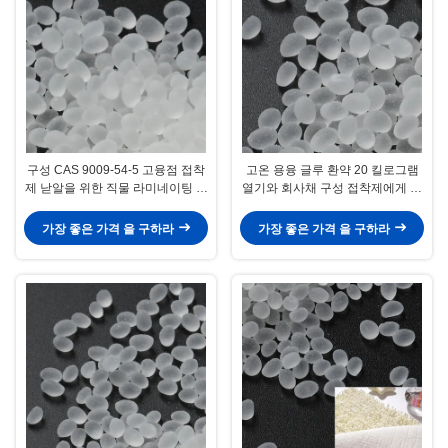
구성 CAS 9009-54-5 고융점 접착
고온 용융 글루 환약 20 킬로그램
제 낟알을 위한 직물 라미네이팅 열
열기와 회사채 구성 접착제에게 입
접착제
히기
가장 좋은 가격 을 구하라
가장 좋은 가격 을 구하라