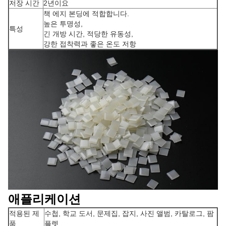
저장 시간
2년이요
책 에지 본딩에 적합합니다.
높은 투명성,
특성
긴 개방 시간, 적당한 유동성,
강한 접착력과 좋은 온도 저항
애플리케이션
적용된 제
수첩, 학교 도서, 문제집, 잡지, 사진 앨범, 카탈로그, 팜
품
플렛