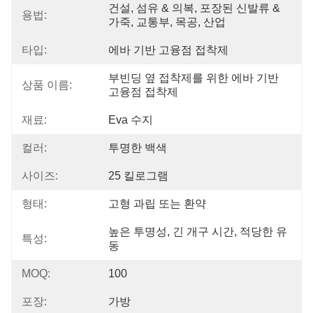
건설, 섬유 & 의복, 포장된 신발류 & 
용법:
가죽, 교통부, 목공, 산업
타입:
에바 기반 고융점 접착제
부빈딩 옆 접착제를 위한 에바 기반 
상품 이름:
고융점 접착제
재료:
Eva 수지
컬러:
투명한 백색
사이즈:
25 킬로그램
형태:
고형 과립 또는 환약
높은 투명성, 긴 개구 시간, 적당한 유
특성:
동
MOQ:
100
포장:
가방