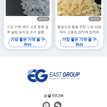
비디오
비디오
고정 카펫 에바 고온 용융 글
물결모양 통을 위한 노란 낟알
루 슬립 방지성 우수 결합 힘
에바 고융점 접착제 접착제
환약은 낟알로 됩니다
가장 좋은 가격 을 구
가장 좋은 가격 을 구
하라
하라
소셜 미디어