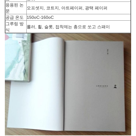
응용된 논
오프셋지, 코트지, 아트페이퍼, 광택 페이퍼
문
공급 온도
150oC-160oC
그루링 방
롤러, 휠, 슬롯, 접착제는 총으로 쏘고 스패이
식