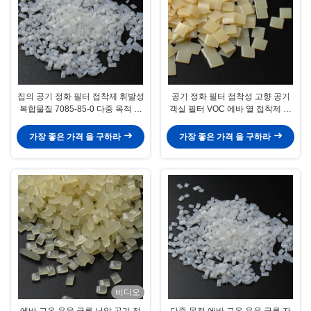
집의 공기 정화 필터 접착제 휘발성
공기 정화 필터 점착성 고향 공기
복합물질 7085-85-0 다중 목적 단
객실 필터 VOC 에바 열 접착제 노
단한 속건성 접착제 낟알 환약
랑색
가장 좋은 가격 을 구하라
가장 좋은 가격 을 구하라
비디오
에바 고온 용융 글루 낟알 공기 정
다중 목적 에바 고온 용융 글루 자