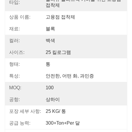
타입:
접착제
상품 이름:
고융점 접착제
재료:
블록
컬러:
백색
사이즈:
25 킬로그램
형태:
통
특성:
안전한, 어떤 화, 과민증
MOQ:
100
공항:
상하이
포장 세부 사항:
25 KG/ 통
공급 능력:
300+Ton+per 달