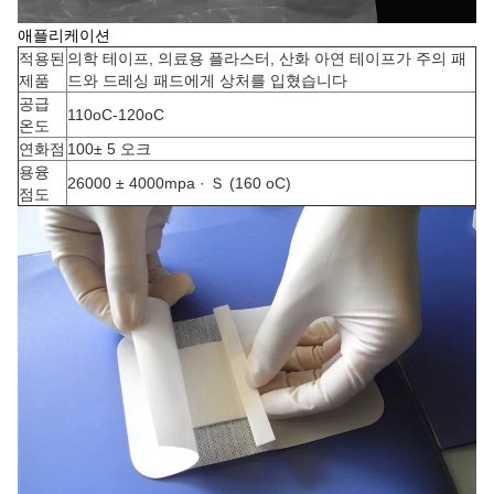
애플리케이션
적용된
의학 테이프, 의료용 플라스터, 산화 아연 테이프가 주의 패
제품
드와 드레싱 패드에게 상처를 입혔습니다
공급
110oC-120oC
온도
연화점
100± 5 오크
용융
26000 ± 4000mpa · Ｓ (160 oC)
점도