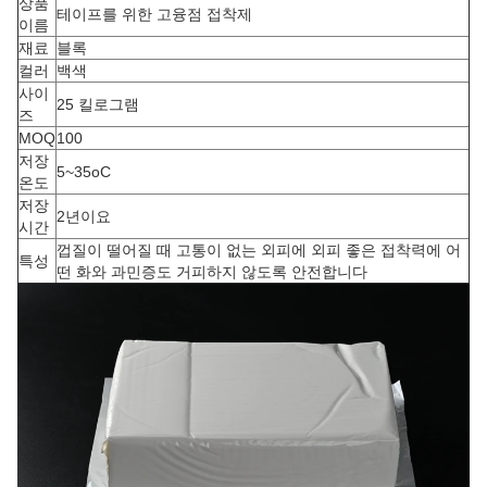
상품
테이프를 위한 고융점 접착제
이름
재료
블록
컬러
백색
사이
25 킬로그램
즈
MOQ
100
저장
5~35oC
온도
저장
2년이요
시간
껍질이 떨어질 때 고통이 없는 외피에 외피 좋은 접착력에 어
특성
떤 화와 과민증도 거피하지 않도록 안전합니다