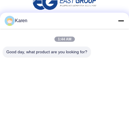
Karen
소셜 미디어
1:44 AM
빠른 연락
Good day, what product are you looking for?
전화
+86-18912490312
이메일
karenyang@wxszzd.com
주소
공간 701-702, No.16 후아이춘 도로, 경제적이고 기술 개발
지대, 우시