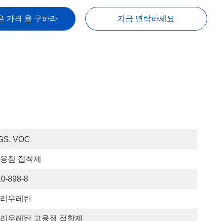
은 가격 을 구하라
지금 연락하세요
GS, VOC
융점 접착제
10-898-8
리우레탄
리우레탄 고융점 접착제