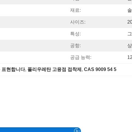
재료:
솔
사이즈:
2
특성:
그
공항:
상
공급 능력:
1
를 표현합니다
, 
폴리우레탄 고융점 접착제
, 
CAS 9009 54 5