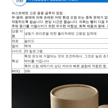
퍼스트메릿 고온 용융 글루의 장점 :
무-용매. 용매에 의해 초래된 어떤 환경 오염 또는 중독 문제가
작동하도록 쉽습니다. 본딩 시간은 짧습니다. 의회는 빨리 다음 
추워 증기를 가열시키기 위한 우수한 저항성, 화학 제품과 용매.
상품 이
냉동기 유리문을 위한 폴리우레탄 고융점 접착제
름
재료
솔리드
컬러
백색
사이즈
20 킬로그램
특정 온도에 가열되는 것의 조건하에서, 그것은 높은 초
특성
박리를 가집니다
특히 드럼 세탁기의 상단 커버의 빠른 결합에 적합한 힘.
MOQ
100