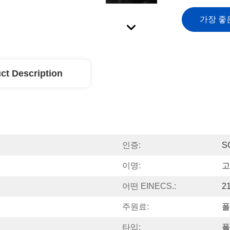
가장 좋
ct Description
인증:
S
이명:
고
어떤 EINECS.:
2
주원료:
폴
타입:
폴