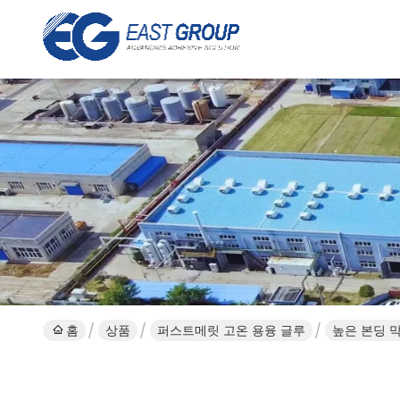
홈
상품
퍼스트메릿 고온 용융 글루
높은 본딩 