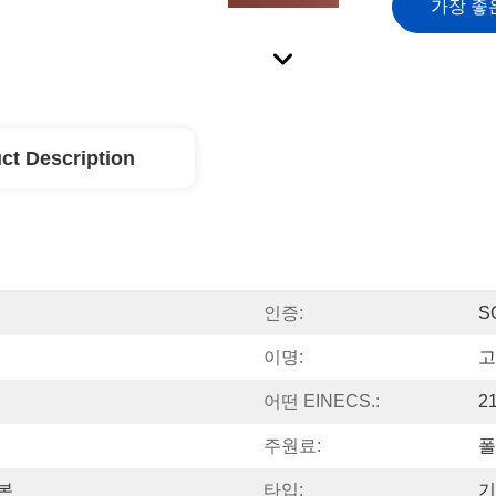
가장 좋
ct Description
인증:
S
이명:
고
어떤 EINECS.:
2
주원료:
폴
제본
타입:
기