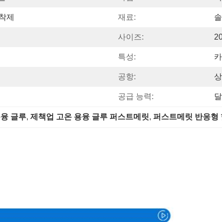
접착제
재료:
솔
사이즈:
2
특성:
카
공항:
상
공급 능력:
달
용융 글루
, 
제책업 고온 용융 글루 퍼스트메릿
, 
퍼스트메릿 반응형 