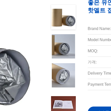
좋은 유
핫멜트 
Brand Name:
Model Numbe
MOQ:
가격:
Delivery Tim
Payment Ter