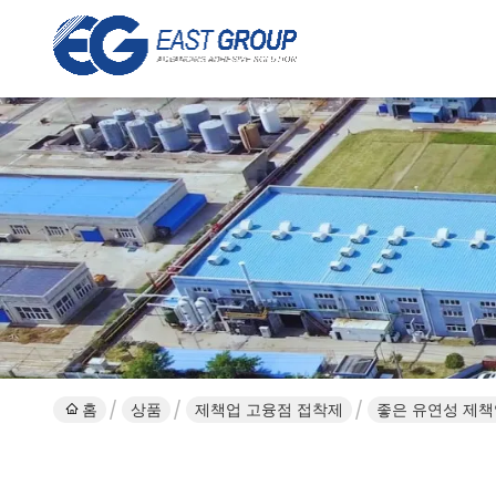
홈
상품
제책업 고융점 접착제
좋은 유연성 제책