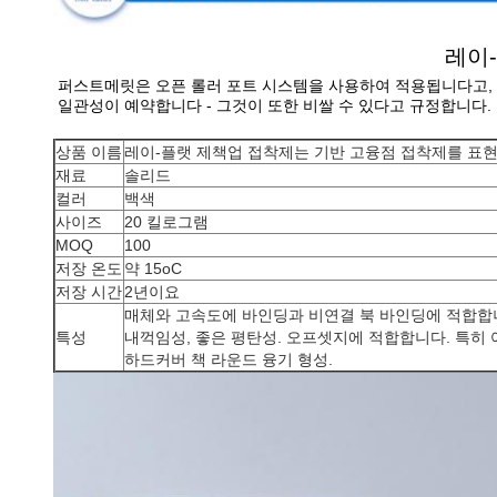
레이
퍼스트메릿은 오픈 롤러 포트 시스템을 사용하여 적용됩니다고, 이
일관성이 예약합니다 - 그것이 또한 비쌀 수 있다고 규정합니다.
상품 이름
레이-플랫 제책업 접착제는 기반 고융점 접착제를 표
재료
솔리드
컬러
백색
사이즈
20 킬로그램
MOQ
100
저장 온도
약 15oC
저장 시간
2년이요
매체와 고속도에 바인딩과 비연결 북 바인딩에 적합합니다
특성
내꺽임성, 좋은 평탄성. 오프셋지에 적합합니다. 특히
하드커버 책 라운드 융기 형성.