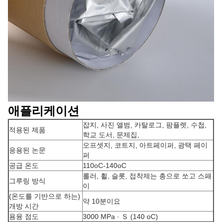
애플리케이션
잡지, 사진 앨범, 카탈로그, 팜플렛, 수첩,
적용된 제품
학교 도서, 문제집,
오프셋지, 코트지, 아트페이퍼, 광택 페이
응용된 논문
퍼
공급 온도
110oC-140oC
롤러, 휠, 슬롯, 접착제는 총으로 쏘고 스패
그루링 방식
이
(온도를 기반으로 하는)
약 10분이요
개방 시간
용융 점도
3000 MPa · Ｓ (140 oC)