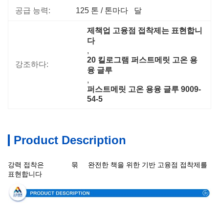
공급 능력:
125 톤 / 톤마다   달
제책업 고융점 접착제는 표현합니
다
, 
20 킬로그램 퍼스트메릿 고온 용
강조하다:
융 글루
, 
퍼스트메릿 고온 용융 글루 9009-
54-5
Product Description
상술을
어
강력 접착은
묶
완전한 책을 위한 기반 고융점 접착제를
표현합니다