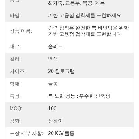
& 가죽, 교통부, 목공, 제본
타입:
기반 고융점 접착제를 표현하세요
강력 접착은 완전한 북 바인딩을 위한 
상품 이름:
기반 고융점 접착제를 표현합니다
재료:
솔리드
컬러:
백색
사이즈:
20 킬로그램
형태:
들통
특성:
큰 노화 성능 ; 우수한 신축성
MOQ:
100
공항:
상하이
포장 세부 사항:
20 KG/ 들통