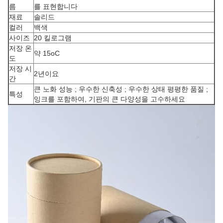
름
를 표현합니다
재료
솔리드
컬러
백색
사이즈
20 킬로그램
저장 온
약 15oC
도
저장 시
2년이요
간
큰 노화 성능 ; 우수한 신축성 ; 우수한 상태 평평한 품질 ;
특성
잉크를 포함하여, 기판의 큰 다양성을 고수하세요