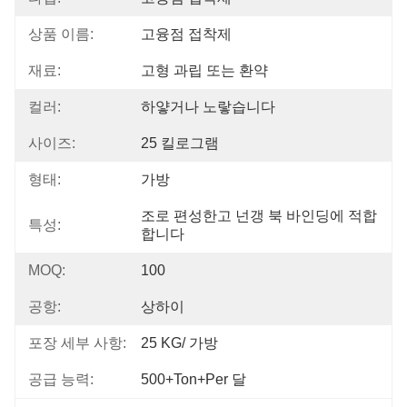
상품 이름:
고융점 접착제
재료:
고형 과립 또는 환약
컬러:
하얗거나 노랗습니다
사이즈:
25 킬로그램
형태:
가방
조로 편성한고 넌갱 북 바인딩에 적합
특성:
합니다
MOQ:
100
공항:
상하이
포장 세부 사항:
25 KG/ 가방
공급 능력:
500+Ton+per 달