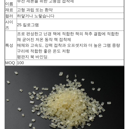
무선 제본을 위한 고융점 접착제
이름
재료
고형 과립 또는 환약
컬러
하얗거나 노랗습니다
사이
25 킬로그램
즈
조로 편성한고 넌갱 책에 적합한 책의 척추 결합에 적합한
채 굳어진 저온 동작 책 접착제
특성
매체와 고속도, 강력 접착과 오프셋지와 더 높은 그램 중량
구리에 적합한 좋은 온도 저항
평판지 북 바인딩.
MOQ
100