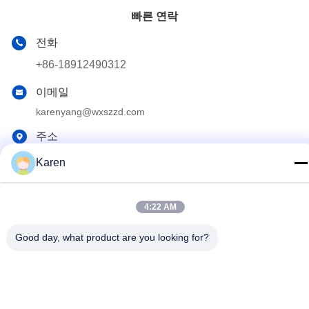
빠른 연락
전화
+86-18912490312
이메일
karenyang@wxszzd.com
주소
공간 701-702, No.16 후아이춘 도로, 경제적이고 기술 개발
Karen
지대, 우시
4:22 AM
개인정보 보호 정책
|
사이트맵
중국 좋은 품질 퍼스트메릿 고온 용융 글루 공급업체. 저작권 ©
Good day, what product are you looking for?
2022-2026 Wuxi East Group Trading Co.,Ltd 모두 모든 권리 보호