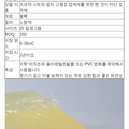
상품 이
외과적 시트와 법의 고융점 접착제를 위한 짠 것이 아닌 접
름
착제
재료
블록
컬러
노랑색
사이즈
25 킬로그램
MOQ
100
저장 온
5~35oC
도
저장 시
2년이요
간
의학 비직조와 폴리에틸렌필름 또는 PVC 영화를 계약해서
특성
사용됩니다
향기가 없고 지불 능력이 있는 무료 강한 힘과 좋은 유연성