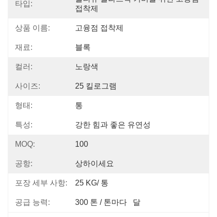
타입:
접착제
상품 이름:
고융점 접착제
재료:
블록
컬러:
노랑색
사이즈:
25 킬로그램
형태:
통
특성:
강한 힘과 좋은 유연성
MOQ:
100
공항:
상하이세요
포장 세부 사항:
25 KG/ 통
공급 능력:
300 톤 / 톤마다   달