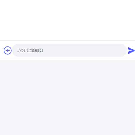
소셜 미디어
Photo
빠른 연락
전화
Video Call
+86-18912490312
Audio Call
이메일
karenyang@wxszzd.com