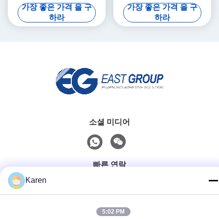
PVC 얇은막 3D 플라스틱 성
우레탄계 분산
가장 좋은 가격 을 구
가장 좋은 가격 을 구
형
하라
하라
소셜 미디어
빠른 연락
Karen
전화
+86-18912490312
5:02 PM
이메일