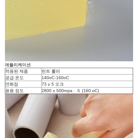
애플리케이션
적용된 제품
린트 롤러
공급 온도
140oC-160oC
연화점
73 ± 5 오크
용융 점도
2800 ± 500mpa · Ｓ (160 oC)