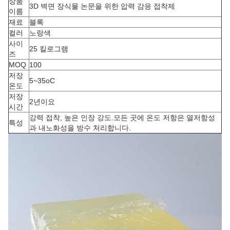
상품
3D 벽면 장식물 논문을 위한 압력 감응 접착제
이름
재료
블록
컬러
노랑색
사이
25 킬로그램
즈
MOQ
100
저장
5~35oC
온도
저장
2년이요
시간
강력 접착, 높은 인장 강도.모든 곳에 온도 저항은 열저항성
특성
과 내노화성을 방수 처리합니다.