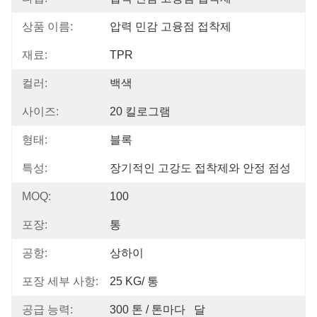
상품 이름:
압력 민감 고융점 접착제
재료:
TPR
컬러:
백색
사이즈:
20 킬로그램
형태:
블록
특성:
장기적인 고강도 접착제와 안정 점성
MOQ:
100
포장:
통
공항:
상하이
포장 세부 사항:
25 KG/ 통
공급 능력:
300 톤 / 톤마다   달