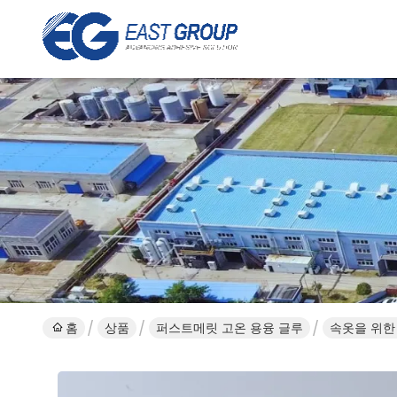
홈
상품
퍼스트메릿 고온 용융 글루
속옷을 위한