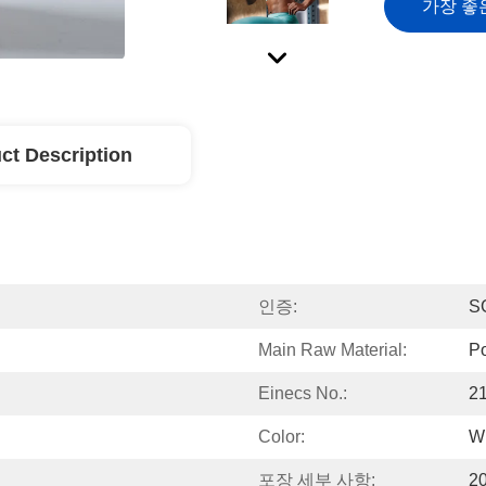
가장 좋
ct Description
인증:
S
Main Raw Material:
Po
Einecs No.:
2
Color:
W
포장 세부 사항:
2