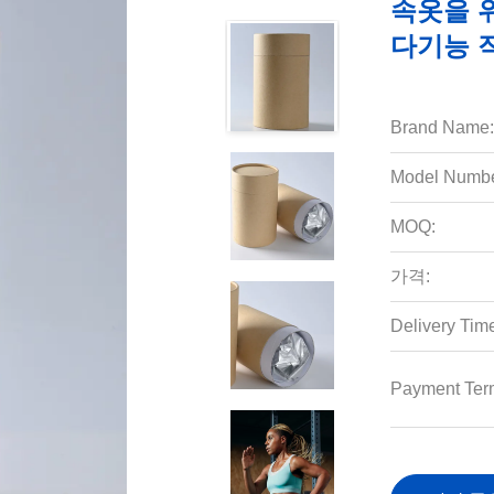
속옷을 
다기능 
Brand Name:
Model Numbe
MOQ:
가격:
Delivery Tim
Payment Ter