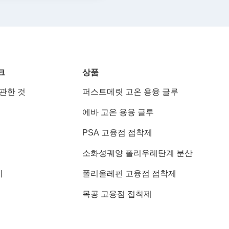
크
상품
 관한 것
퍼스트메릿 고온 용융 글루
에바 고온 용융 글루
PSA 고융점 접착제
소화성궤양 폴리우레탄계 분산
기
폴리올레핀 고융점 접착제
목공 고융점 접착제