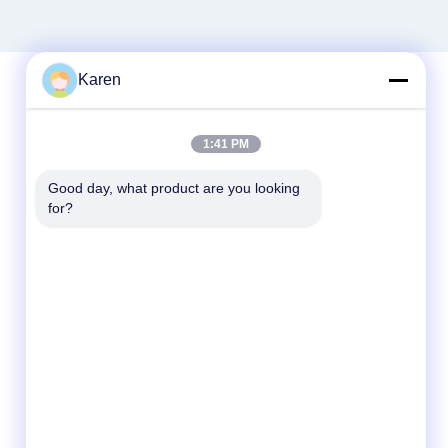
Karen
빠른 연락
1:41 PM
전화
Good day, what product are you looking 
for?
+86-18912490312
이메일
karenyang@wxszzd.com
주소
공간 701-702, No.16 후아이춘 도로, 경제적이
고 기술 개발 지대, 우시