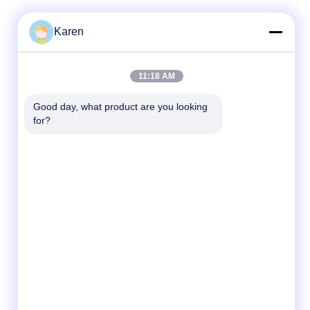
Karen
빠른 연락
11:18 AM
전화
Good day, what product are you looking 
for?
+86-18912490312
이메일
karenyang@wxszzd.com
주소
공간 701-702, No.16 후아이춘 도로, 경제적이
고 기술 개발 지대, 우시