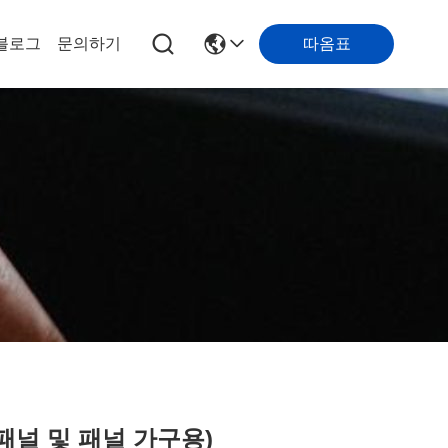
따옴표
블로그
문의하기
 패널 및 패널 가구용)