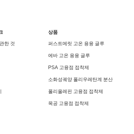
크
상품
 관한 것
퍼스트메릿 고온 용융 글루
에바 고온 용융 글루
PSA 고융점 접착제
소화성궤양 폴리우레탄계 분산
기
폴리올레핀 고융점 접착제
목공 고융점 접착제