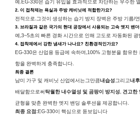
예.
EG-330은 습기 유입을 효과적으로 차단하는 우수한 
2. 이 접착제는 욕실과 주방 캐비닛에 적합한가요?
전적으로.
그것이 생성하는 습기 방지 장벽은 주방 기름/연
3. 브라질과 같은 국가의 현대 공장에서 사용되는 고속 엣지 밴
예,
3~5초의 빠른 경화 시간으로 인해 고도로 자동화된 
4. 접착제에서 강한 냄새가 나나요? 친환경적인가요?
EG-330은 산업용 등급에 속하며,
100% 고형분을 함유한
항을 완벽하게 충족합니다.
최종 결론
남미 가구 및 캐비닛 산업에서는
그만큼
내습성
그리고
내후
배달함으로써
탁월한 내수열성 및 곰팡이 방지성
,
견고한 
균형을 맞춘 완벽한 엣지 밴딩 솔루션을 제공합니다.
최종 요점:
EG-330이 핵심으로 돋보입니다