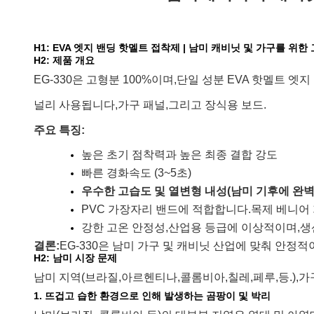
H1: EVA 엣지 밴딩 핫멜트 접착제 | 남미 캐비닛 및 가구를 위
H2: 제품 개요
EG-330은 고형분 100%이며,
단일 성분 EVA 핫멜트 엣지
널리 사용됩니다,
가구 패널,
그리고 장식용 보드.
주요 특징:
높은 초기 점착력과 높은 최종 결합 강도
빠른 경화속도 (3~5초)
우수한 고습도 및 열변형 내성(남미 기후에 완벽
PVC 가장자리 밴드에 적합합니다.
목제 베니어 
강한 고온 안정성,
산업용 등급에 이상적이며,
생
결론:
EG-330은 남미 가구 및 캐비닛 산업에 맞춰 안정
H2: 남미 시장 문제
남미 지역(브라질,
아르헨티나,
콜롬비아,
칠레,
페루,
등.
),
가
1. 뜨겁고 습한 환경으로 인해 발생하는 곰팡이 및 박리