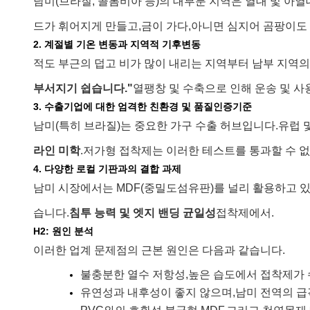
남미(브라질, 콜롬비아 등)의 대부분 지역은 열대 및 아열
드가 휘어지게 만들고,
금이 가다,
아니면 심지어 곰팡이도
2. 계절별 기온 변동과 지역적 기후변동
적도 부근의 덥고 비가 많이 내리는 지역부터 남부 지역의
부서지기 쉽습니다."
열팽창 및 수축으로 인해 운송 및 사
3. 수출기업에 대한 엄격한 친환경 및 품질인증기준
남미(특히 브라질)는 중요한 가구 수출 허브입니다.
유럽 
라인 미학
.
저가형 접착제는 이러한 테스트를 통과할 수 없
4. 다양한 로컬 기판과의 결합 과제
남미 시장에서는 MDF(중밀도섬유판)를 널리 활용하고 있
습니다.
침투 능력 및 엣지 밴딩 균일성
접착제에서.
H2: 원인 분석
이러한 업계 문제점의 근본 원인은 다음과 같습니다.
불충분한 열수 저항성,
높은 습도에서 접착제가 
유연성과 내후성이 좋지 않으며,
남미 전역의 급