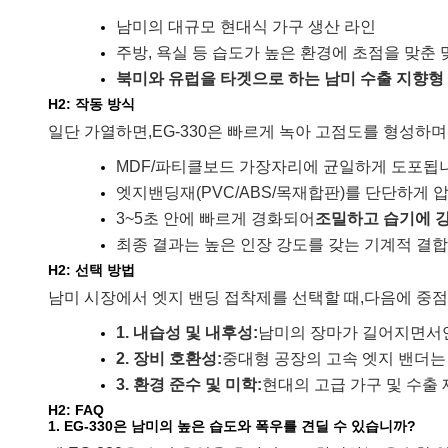
남미의 대규모 현대식 가구 생산 라인
주방, 욕실 등 습도가 높은 환경에 초점을 맞춘
북미와 유럽을 타겟으로 하는 남미 수출 지향형
H2: 작동 방식
일단 가열하면,
EG-330은 빠르게 녹아 고점도를 형성하며
MDF/파티클보드 가장자리에 균일하게 도포됩
엣지밴딩재(PVC/ABS/목재합판)를 단단하게
3~5초 안에 빠르게 경화되어
조밀하고 습기에 강
최종 결과는 높은 인장 강도를 갖는 기계적 결합
H2: 선택 방법
남미 시장에서 엣지 밴딩 접착제를 선택할 때,
다음에 중점
1. 내습성 및 내후성:
남미의 장마가 길어지면서
2. 장비 호환성:
중대형 공장의 고속 엣지 밴더는
3. 환경 준수 및 미학:
현대의 고급 가구 및 수출
H2: FAQ
1. EG-330은 남미의 높은 습도와 폭우를 견딜 수 있습니까?