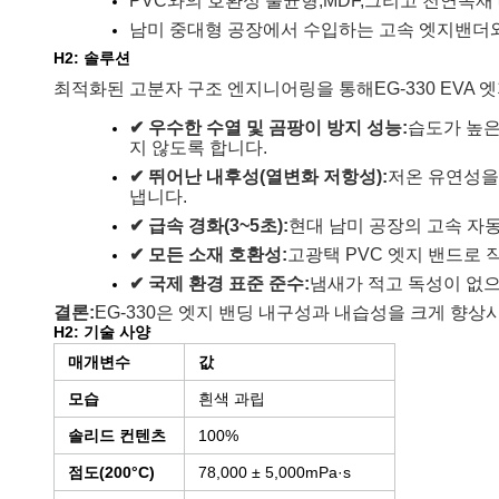
PVC와의 호환성 불균형,
MDF,
그리고 천연목재 
남미 중대형 공장에서 수입하는 고속 엣지밴더와
H2: 솔루션
최적화된 고분자 구조 엔지니어링을 통해
EG-330 EV
✔ 우수한 수열 및 곰팡이 방지 성능:
습도가 높은
지 않도록 합니다.
✔ 뛰어난 내후성(열변화 저항성):
저온 유연성을
냅니다.
✔ 급속 경화(3~5초):
현대 남미 공장의 고속 자
✔ 모든 소재 호환성:
고광택 PVC 엣지 밴드로 
✔ 국제 환경 표준 준수:
냄새가 적고 독성이 없으
결론:
EG-330은 엣지 밴딩 내구성과 내습성을 크게 향상
H2: 기술 사양
매개변수
값
모습
흰색 과립
솔리드 컨텐츠
100%
점도(200°C)
78,000 ± 5,000mPa·s