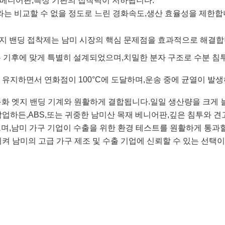
베니어판,
특정 기판의 접착력이 저하됩니다.
는 비교할 수 없을 정도로 느린 경화속도,
생산 효율성을 제한합
A 엣지 밴딩 접착제는 남미 시장의 핵심 문제점을 효과적으로 해결합
 기후에 맞게 특별히 설계되었으며,
치밀한 분자 구조로 수분 침
 유지하면서 연화점이 100°C에 도달하며,
운송 중에 균열이 발생
동화 엣지 밴딩 기계와 원활하게 결합됩니다.
일일 생산량을 크게 
작업하든,
ABS,
또는 귀중한 남미산 목재 베니어판,
깊은 침투와 견
며,
남미 가구 기업이 수출을 위한 환경 테스트를 원활하게 통과할
시켜 남미의 고급 가구 제조 및 수출 기업에 신뢰할 수 있는 선택이